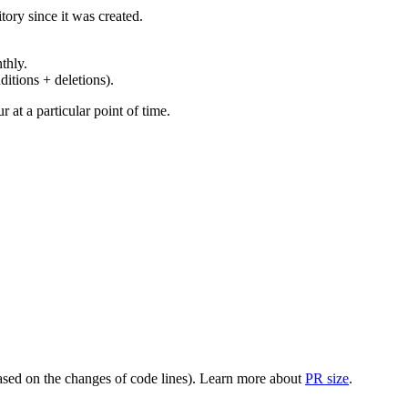
ory since it was created.
thly.
ditions + deletions).
at a particular point of time.
(based on the changes of code lines). Learn more about
PR size
.