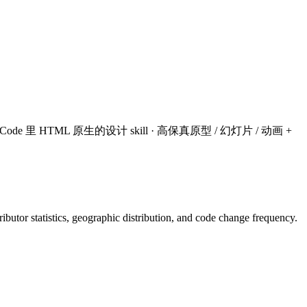
e · Claude Code 里 HTML 原生的设计 skill · 高保真原型 / 幻灯片 / 动画 +
ntributor statistics, geographic distribution, and code change frequency.